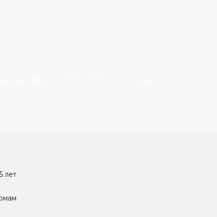
ашные ворота 4000×2000 мм, антрацит
5 лет
ормам