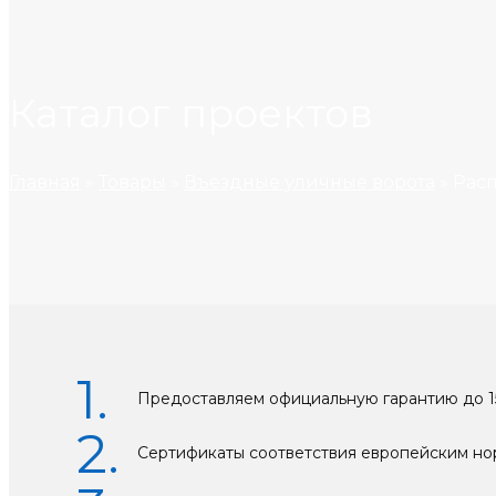
Каталог проектов
Главная
»
Товары
»
Въездные уличные ворота
»
Расп
Предоставляем официальную гарантию до 1
Сертификаты соответствия европейским н