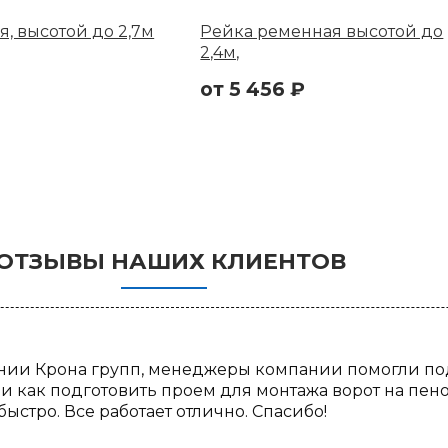
, высотой до 2,7м
Рейка ременная высотой до
2,4м,
от
5 456
₽
ОТЗЫВЫ НАШИХ КЛИЕНТОВ
нии Крона групп, менеджеры компании помогли подо
 как подготовить проем для монтажа ворот на пено
ыстро. Все работает отлично. Спасибо!