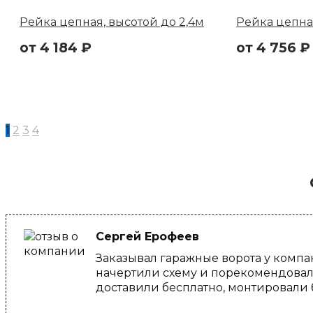
Рейка цепная, высотой до 2,4м
Рейка цепная
от
4 184
₽
от
4 756
₽
1
2
3
4
Сергей Ерофеев
Заказывал гаражные ворота у компа
начертили схему и порекомендовали
доставили бесплатно, монтировали б