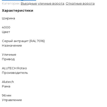
Категории:
Въездные уличные ворота
,
Откатные ворота
Характеристики
Ширина
4000
Цвет
Серый антрацит (RAL 7016)
Назначение
Уличные
Привод
ALUTECH Roteo
Производитель
Alutech
Рама
96 мм
Управление