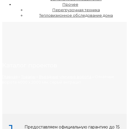
Прочее
Перегрузочная техника
Тепловизионное обследование дома
Каталог проектов
Главная
»
Товары
»
Въездные уличные ворота
»
Откатные
ворота 4000 х 2000 мм, серый антрацит
Предоставляем официальную гарантию до 15